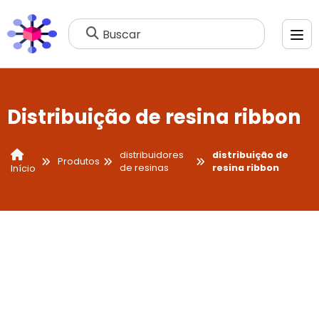
Buscar
Distribuição de resina ribbon
distribuidores
distribuição de
Produtos
de resinas
resina ribbon
Início