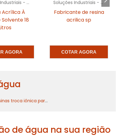
Soluções Industriais - AC
Soluções Industriais - AC
o
 Acrílica À
Fabricante de resina
 Solvente 18
acrilica sp
o
Litros
s
e
e
AR AGORA
COTAR AGORA
s
a
 água
a
Resinas troca iônica para tratamento de água
,
s
o
ção de água na sua região
o