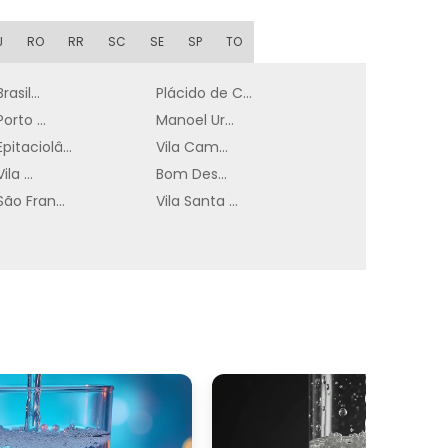
J
RO
RR
SC
SE
SP
TO
a
Brasiléia
Plácido de Castro
a
Porto Acre
Manoel Urbano
s
Epitaciolândia
Vila Campinas
s
Vila Pia
Bom Destino
São Francisco
Vila Santa Luzia
a
r
,
m
m
o