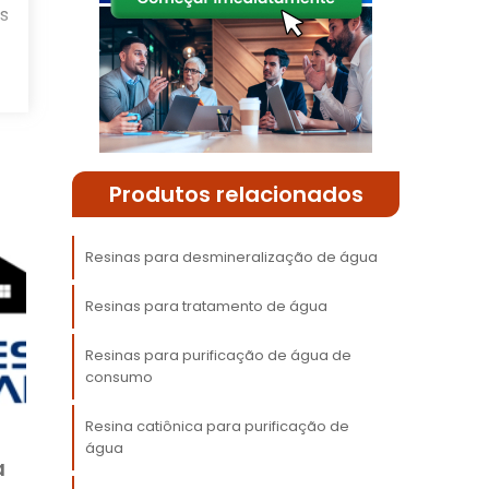
s
Produtos relacionados
Resinas para desmineralização de água
a
m
Resinas para tratamento de água
e
e
Resinas para purificação de água de
consumo
,
Resina catiônica para purificação de
a
água
a
,