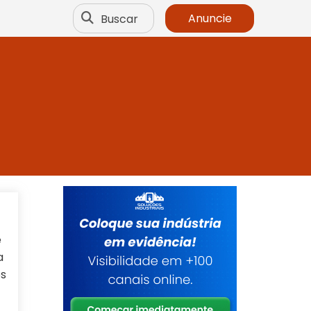
Buscar
Anuncie
e
a
os